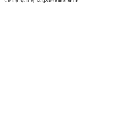
Стикер-адаптер MagSafe в комплекте