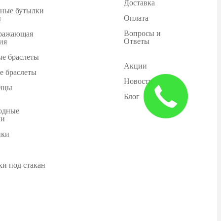
Доставка
ные бутылки
Оплата
ы
Вопросы и
ражающая
Ответы
ия
е браслеты
Акции
е браслеты
Новости
ицы
Блог
одные
ки
ики
ки под стакан