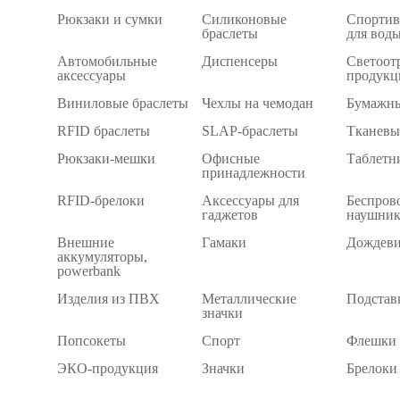
Рюкзаки и сумки
Силиконовые
Спортив
браслеты
для вод
Автомобильные
Диспенсеры
Светоот
аксессуары
продукц
Виниловые браслеты
Чехлы на чемодан
Бумажны
RFID браслеты
SLAP-браслеты
Тканевы
Рюкзаки-мешки
Офисные
Таблетн
принадлежности
RFID-брелоки
Аксессуары для
Беспров
гаджетов
наушни
Внешние
Гамаки
Дождев
аккумуляторы,
powerbank
Изделия из ПВХ
Металлические
Подстав
значки
Попсокеты
Спорт
Флешки
ЭКО-продукция
Значки
Брелоки