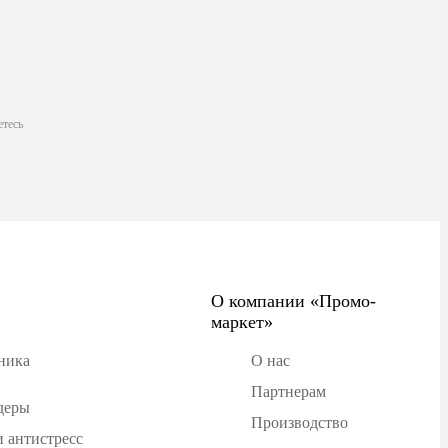
етесь
О компании «Промо-
маркет»
ника
О нас
Партнерам
деры
Производство
 антистресс