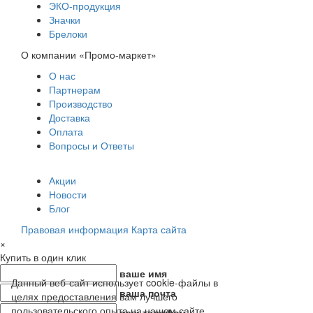
ЭКО-продукция
Значки
Брелоки
О компании «Промо-маркет»
О нас
Партнерам
Производство
Доставка
Оплата
Вопросы и Ответы
Акции
Новости
Блог
Правовая информация
Карта сайта
×
Купить в один клик
ваше имя
Данный веб-сайт использует cookie-файлы в
ваша почта
целях предоставления вам лучшего
пользовательского опыта на нашем сайте.
ваш телефон