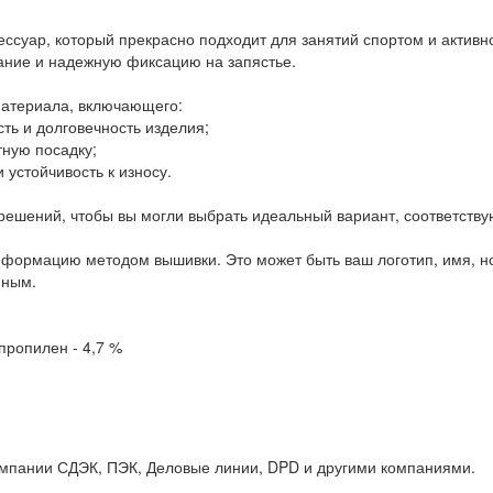
ссуар, который прекрасно подходит для занятий спортом и активн
вание и надежную фиксацию на запястье.
материала, включающего:
ть и долговечность изделия;
тную посадку;
 устойчивость к износу.
решений, чтобы вы могли выбрать идеальный вариант, соответств
нформацию методом вышивки. Это может быть ваш логотип, имя, н
нным.
ипропилен - 4,7 %
омпании СДЭК, ПЭК, Деловые линии, DPD и другими компаниями.