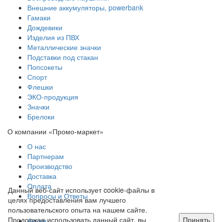
Внешние аккумуляторы, powerbank
Гамаки
Дождевики
Изделия из ПВХ
Металлические значки
Подставки под стакан
Попсокеты
Спорт
Флешки
ЭКО-продукция
Значки
Брелоки
О компании «Промо-маркет»
О нас
Партнерам
Производство
Доставка
Оплата
Данный веб-сайт использует cookie-файлы в
Вопросы и Ответы
целях предоставления вам лучшего
пользовательского опыта на нашем сайте.
Продолжая использовать данный сайт, вы
Принять
Акции