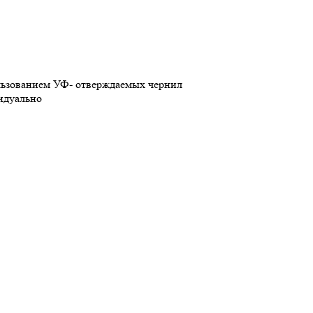
льзованием УФ- отверждаемых чернил
идуально